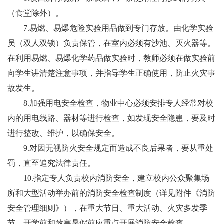
（食堂除外）。
7
.
易燃、易爆危险实验用品做到专门存放。由化学实验
员（
双人双锁
）负责保管，在室内必须有沙池、灭火器等。
在利用易燃、易爆化学药品做实验时，教师必须在做实验前
向学生讲清楚注意事项，并指导学生正确使用，防止火灾事
故发生。
8
.
加强用电安全检查，物业中心必须安排专人经常对校
内的用电线路、器材等进行检查，如发现安全隐患，要及时
进行整改、维护，
以
确保安全。
9
.
对因无视防火安全规定而造成不良后果者，要从重处
罚，直至追究法律责任。
10
.
指定专人负责校内消防安全，建立校内公众聚集场
所和大型活动举办前的消防安全检查制度（详见附件《消防
安全管理细则》），
在
重大节日、重大活动、火灾多发季
节、开学前和放寒暑假前应重点开展消防安全检查。