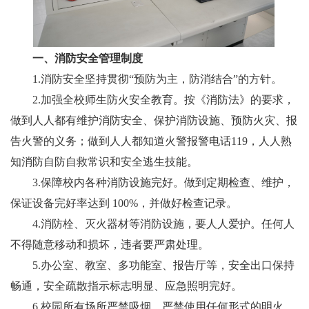
一、消防安全管理制度
1
.
消防安全坚持贯彻
“预防为主，防消结合”的方针。
2
.
加强全校师生防火安全教育。按《消防法》的要求，
做到人人都有维护消防安全、保护消防设施、预防火灾、报
告火警的义务；做到人人都知道火警报警电话
119，人人熟
知消防自防自救常识和安全逃生技能。
3
.
保障校内各种
消防
设施
完好
。做到定期检查、维护，
保证设备完好率达到
100%，并做好检查记录。
4
.
消防栓、灭火器材等消防设施，要人人爱护。任何人
不得随意移动和损坏，违者要严肃处理。
5
.
办公室、教室、多功能室、报告厅等，安全出口保持
畅通，安全疏散指示标志明显、应急照明完好。
6
.
校园所有场所严禁吸烟，严禁使用任何形式的明火