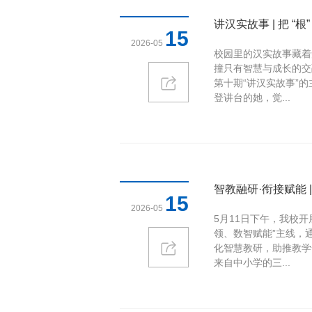
讲汉实故事 | 把 “
15
2026-05
校园里的汉实故事藏着
撞只有智慧与成长的交
第十期“讲汉实故事”
登讲台的她，觉...
智教融研·衔接赋能
15
2026-05
5月11日下午，我校开
领、数智赋能”主线，
化智慧教研，助推教学
来自中小学的三...