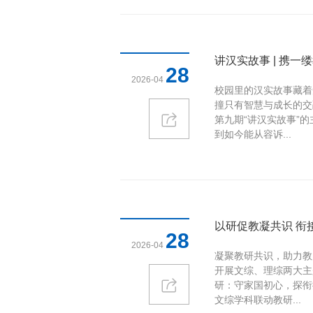
讲汉实故事 | 携一
28
2026-04
校园里的汉实故事藏着
撞只有智慧与成长的交
第九期“讲汉实故事”
到如今能从容诉...
以研促教凝共识 衔
28
2026-04
凝聚教研共识，助力教
开展文综、理综两大主
研：守家国初心，探衔接
文综学科联动教研...