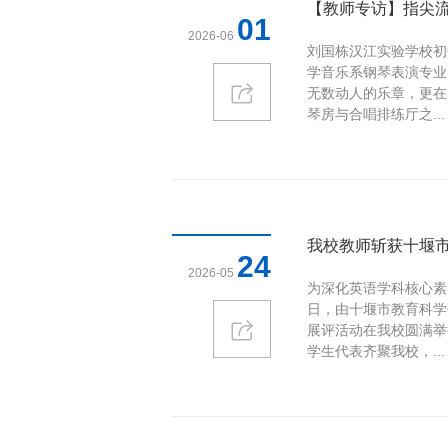
【教师专访】指尖流
01
2026-06
刘国栋汉江实验学校初
学音乐系钢琴表演专业
无数动人的乐章，更在
琴房与合唱排练厅之...
我校教师斩获十堰市
24
2026-05
为深化英语学科核心素
日，由十堰市教育科学
展评活动在我校圆满举
学生代表齐聚我校，...