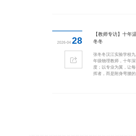
【教师专访】十年温
28
冬冬
2026-04
张冬冬汉江实验学校九
年级物理教师，十年深
度；以专业为翼，让每
挥者，而是附身弯腰的..