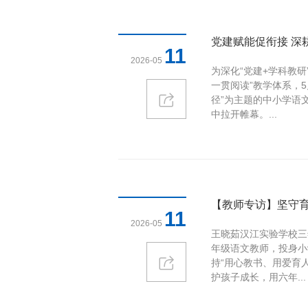
党建赋能促衔接 深
11
2026-05
为深化“党建+学科教研
一贯阅读”教学体系，
径”为主题的中小学语
中拉开帷幕。...
【教师专访】坚守育
11
2026-05
王晓茹汉江实验学校三
年级语文教师，投身小
持“用心教书、用爱育
护孩子成长，用六年...