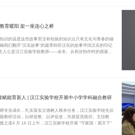
缕教育暖阳 架一座连心之桥
知识的温度这些故事里没有枯燥的知识点只有文化与青春的碰
融我们翻开“汉实故事”的篇章聆听汉实的故事寻找汉实的印记
的主人公是汉江实验学校教师——余冬。从初涉协作时的摸索，
接赋能育新人 | 汉江实验学校开展中小学学科融合教研
师专业成长，扎实落实立德树人根本任务，汉江实验学校先后
题教研活动，以研促教、以评促改，共探提质路径。文综教
之道4 月 16 日上午，汉江实验学校开展 “守家国・观天下”