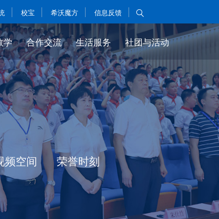
统
校宝
希沃魔方
信息反馈

教学
合作交流
生活服务
社团与活动
视频空间
荣誉时刻