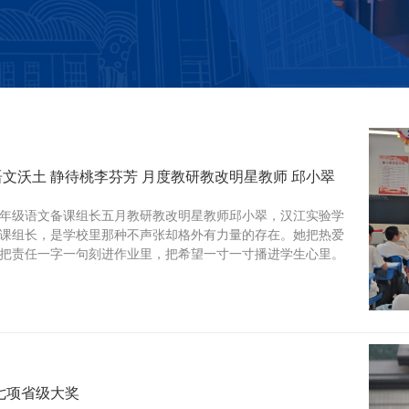
文沃土 静待桃李芬芳 月度教研教改明星教师 邱小翠
年级语文备课组长五月教研教改明星教师邱小翠，汉江实验学
课组长，是学校里那种不声张却格外有力量的存在。她把热爱
把责任一字一句刻进作业里，把希望一寸一寸播进学生心里。
七项省级大奖