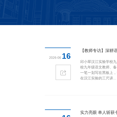
【教师专访】深耕语
16
2026-06
邱小翠汉江实验学校九
校九年级语文教师、备
一笔一划写在黑板上，
在汉江实验的三尺讲...
实力亮眼 单人斩获