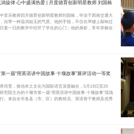
淌旋律 心中盛满热爱 | 月度德育创新明星教师 刘国栋
中音乐教师四月德育创新明星教师刘国栋，毕业于西南交通大
，自带一种温润如玉的气质。他的手指，不仅在琴键上敲响过
日复一日的教学中叩开了学生的心门；他的身影，常年穿梭在
第一届“用英语讲中国故事·十堰故事”展评活动一等奖
养培育，推动本土文化与国际语言深度融合，5月19日至20
研究院主办的十堰市第一届“用英语讲中国故事·十堰故事”现场
行。来自全市各县（市、区）的教研员、英语骨干教师及优秀